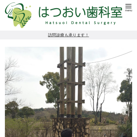
コ
訪問診療も承ります！
ン
テ
ン
ツ
へ
移
動