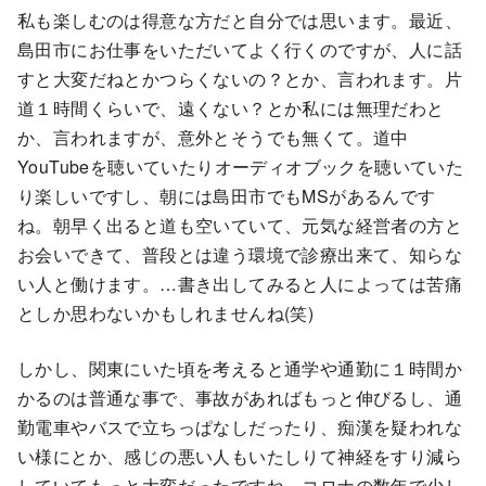
私も楽しむのは得意な方だと自分では思います。最近、
島田市にお仕事をいただいてよく行くのですが、人に話
すと大変だねとかつらくないの？とか、言われます。片
道１時間くらいで、遠くない？とか私には無理だわと
か、言われますが、意外とそうでも無くて。道中
YouTubeを聴いていたりオーディオブックを聴いていた
り楽しいですし、朝には島田市でもMSがあるんです
ね。朝早く出ると道も空いていて、元気な経営者の方と
お会いできて、普段とは違う環境で診療出来て、知らな
い人と働けます。…書き出してみると人によっては苦痛
としか思わないかもしれませんね(笑)
しかし、関東にいた頃を考えると通学や通勤に１時間か
かるのは普通な事で、事故があればもっと伸びるし、通
勤電車やバスで立ちっぱなしだったり、痴漢を疑われな
い様にとか、感じの悪い人もいたしりて神経をすり減ら
していてもっと大変だったですね。コロナの数年で少し