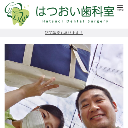
コ
訪問診療も承ります！
ン
テ
ン
ツ
へ
移
動