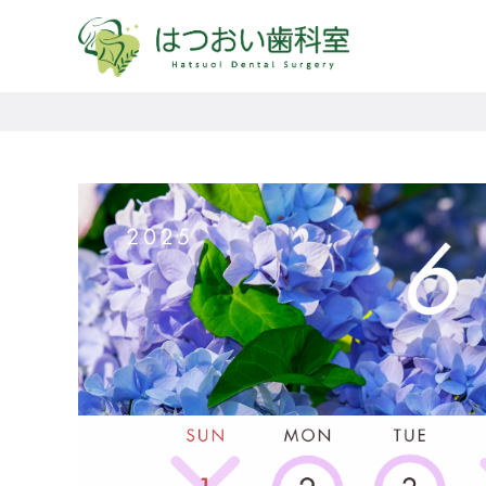
コ
ン
テ
ン
ツ
へ
移
動