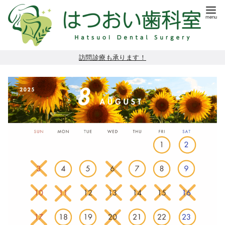
コ
訪問診療も承ります！
ン
テ
ン
ツ
へ
移
動