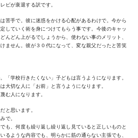
テレビが衰退する訳です。
とは苦手で。彼に迷惑をかける心配があるわけで。今から
決定していく術を身につけてもらう事です。今後のキャッ
はどんどん上がるでしょうから、使わない事のメリット、
いけません。彼が３０代になって、変な親父だったと苦笑
。
か。「学校行きたくない」子どもは言うようになります。
もは大切な人に「お前」と言うようになります。
を蔑む人になります。
のだと思います。
込みで。
事でも、何度も繰り返し繰り返し見ていると正しいものと
ているような内容でも、明らかに筋の通らない主張でも、