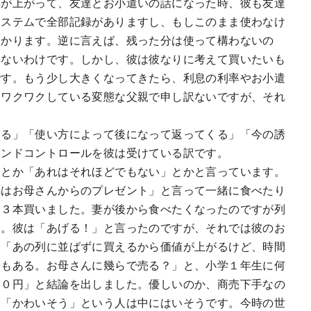
年が上がって、友達とお小遣いの話になった時、彼も友達
システムで全部記録がありますし、もしこのまま使わなけ
分かります。逆に言えば、残った分は使って構わないの
えないわけです。しかし、彼は彼なりに考えて買いたいも
です。もう少し大きくなってきたら、利息の利率やお小遣
てワクワクしている変態な父親で申し訳ないですが、それ
ある」「使い方によって後になって返ってくる」「今の誘
インドコントロールを彼は受けている訳です。
」とか「あれはそれほどでもない」とかと言っています。
れはお母さんからのプレゼント」と言って一緒に食べたり
を３本買いました。妻が後から食べたくなったのですが列
た。彼は「あげる！」と言ったのですが、それでは彼のお
。「あの列に並ばずに買えるから価値が上がるけど、時間
分もある。お母さんに幾らで売る？」と、小学１年生に何
００円」と結論を出しました。優しいのか、商売下手なの
、「かわいそう」という人は中にはいそうです。今時の世