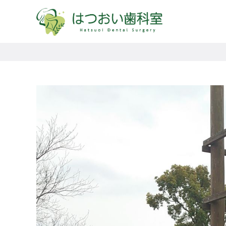
コ
ン
テ
ン
ツ
へ
移
動