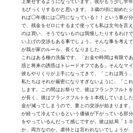
上乗せするようになっています。彼がもう少し学
もびっくりするかと思います。３歳の頃に始めた
れば◯年後には◯円になっている！！という事が
で、残金をゼロにするまで使っても私は文句を言
のは買い、そうでないものは我慢したりするわけ
い上げの交渉もある事でしょう。そんな事を考え
が我が家のルール。長くなりました…。
これはある種の洗脳です。「お金や時間は有限で
惑と将来の誘惑はトレードオフである」そんなマ
彼もやりくりが上手になってきて、「これは買う
私たちはそれが厳密になりすぎないように、「こ
します。この間はお祭りで、彼はフランクフルト
が長く、彼はフランクフルトを１本残していまし
金が減ってしまうので、妻との交渉が始まります
が経って冷えているという価値が下がっている部
をやっているんだって感じですが。彼は結局「１
か、両方なのか。虐待とは言われないでしょうが