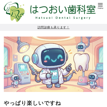
コ
訪問診療も承ります！
ン
テ
ン
ツ
へ
移
動
やっぱり楽しいですね