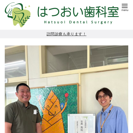
コ
訪問診療も承ります！
ン
テ
ン
ツ
へ
移
動