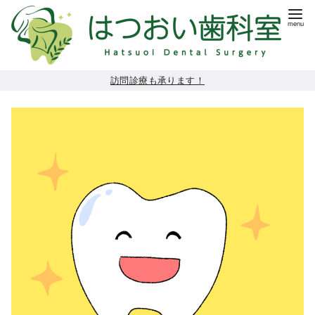
コ
訪問診療も承ります！
ン
テ
ン
ツ
へ
移
動