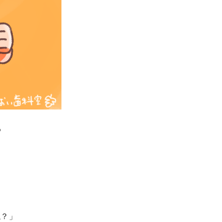
？
ね？」