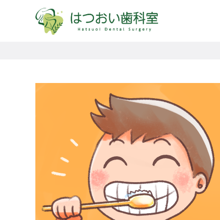
コ
ン
テ
ン
ツ
へ
移
動