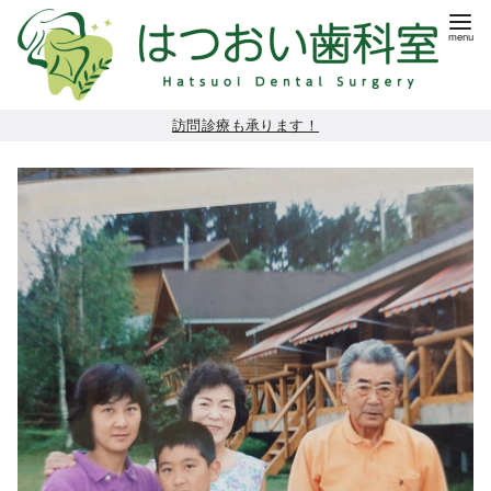
コ
訪問診療も承ります！
ン
テ
ン
ツ
へ
移
動