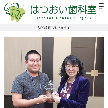
コ
訪問診療も承ります！
ン
テ
ン
ツ
へ
移
動