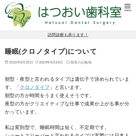
コ
訪問診療も承ります！
ン
睡眠(クロノタイプ)について
テ
ン
2023年6月25日
2023年6月26日
院長のお勉強
ツ
へ
朝型・夜型と言われるタイプは遺伝子で決められていま
移
す。「
クロノタイプ
」と言います。
動
朝型の方が時間をうまく使えそうです。
夜型の方がクリエイティブな仕事で成果が上がる事が分
かっています。
私は変則型で、睡眠時間は短く、不定期です。
ショートスリーパーと言われるタイプは実際には日本人