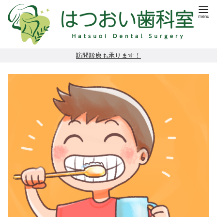
コ
訪問診療も承ります！
ン
テ
ン
ツ
へ
移
動